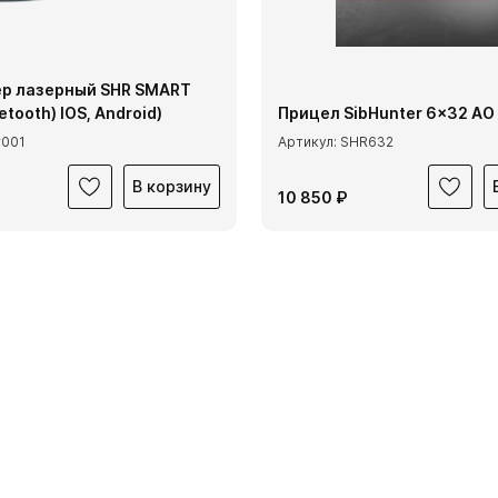
р лазерный SHR SMART
etooth) IOS, Android)
Прицел SibHunter 6x32 AO 
r001
Артикул: SHR632
В корзину
10 850 ₽