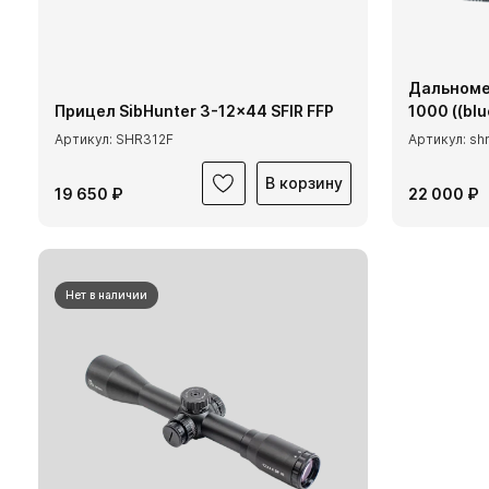
Дальноме
Прицел SibHunter 3-12x44 SFIR FFP
1000 ((blu
Артикул: SHR312F
Артикул: sh
В корзину
19 650 ₽
22 000 ₽
Нет в наличии