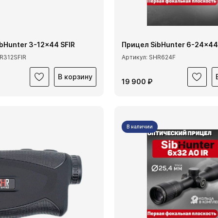
bHunter 3-12x44 SFIR
Прицел SibHunter 6-24x44 
HR312SFIR
Артикул: SHR624F
В корзину
19 900 ₽
В наличии