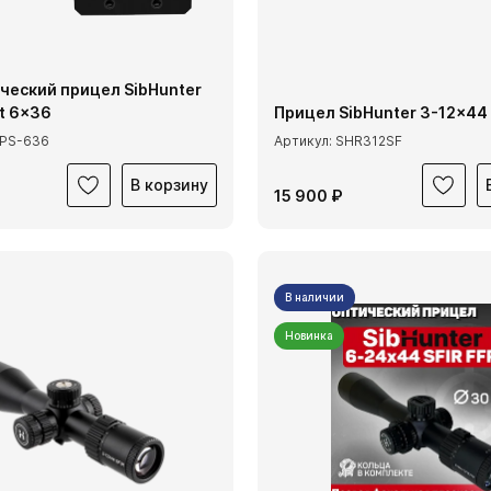
ческий прицел SibHunter
ht 6x36
Прицел SibHunter 3-12x44
HPS-636
Артикул: SHR312SF
В корзину
15 900 ₽
В наличии
Новинка