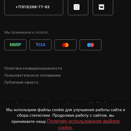
+7(913)266-77-63
Мы принимаем к оплате:
Политика конфиденциальности
Пользовательское соглашение
Публичная оферта
Адрес:
г. Новосибирск
,
ул. Писарева, 60
,
ТЦ «Баzа»
Мы используем файлы cookie для улучшения работы сайта и
*Деятельность компании Meta Inc. и её продуктов Instagram, Facebook и др.
сбора статистики. Продолжая работу с сайтом, вы
признана в России экстремистской и запрещена.
Политику использования файлов
принимаете нашу
cookie
.