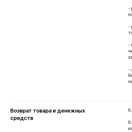
-
н
-
т
-
ч
з
-
б
п
Возврат товара и денежных
6
средств
6
к