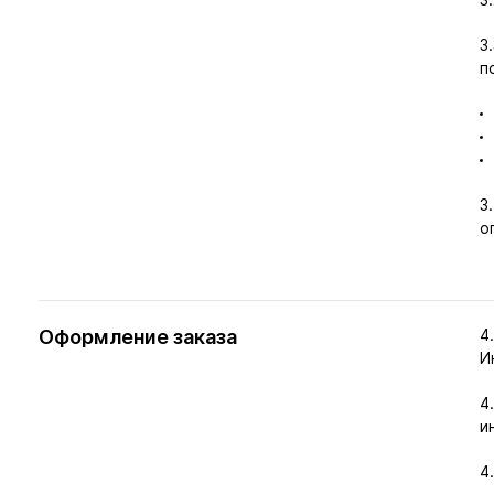
3
п
3
о
Оформление заказа
4
И
4
и
4