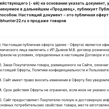
ействующего (- ей) на основании указать документ,
менуемое в дальнейшем «Продавец», публикует Пуб
пособом. Настоящий документ – это публичная офер
ibhunter22.ru о продаже товаров
.1. Настоящая публичная оферта (далее - Оферта) является о
изического лица заключить с ИП Дьяков М.В. договор розничн
бразом на условиях, определенных в настоящем Договоре и 
.2. Заказ Покупателем товара, размещенного на Сайте, означае
астоящей Оферты, Политики конфиденциальности и Пользовате
.3. Сайт имеет право вносить изменения в Оферту без уведомл
.4. Срок действия Оферты не ограничен, если иное не указано н
.5. Сайт предоставляет Покупателю полную и достоверную ин
сновных потребительских свойствах товара, месте изготовлен