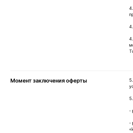
4
п
4
4
м
Т
Момент заключения оферты
5
у
5
-
-
«