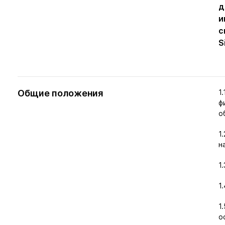
д
и
с
S
Общие положения
1
ф
о
1
н
1
1
1
о