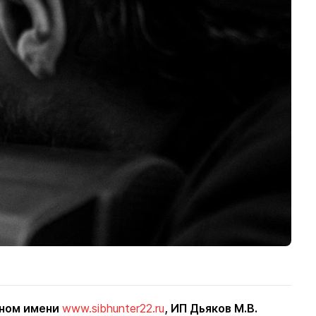
нном имени
www.sibhunter22.ru
, ИП Дьяков М.В.