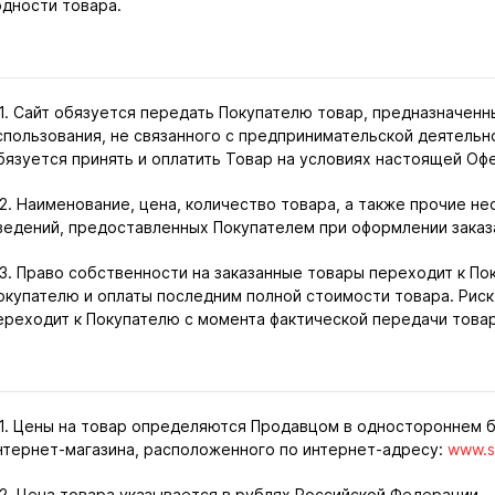
одности товара.
.1. Сайт обязуется передать Покупателю товар, предназначенн
спользования, не связанного с предпринимательской деятельн
бязуется принять и оплатить Товар на условиях настоящей Оф
.2. Наименование, цена, количество товара, а также прочие 
ведений, предоставленных Покупателем при оформлении заказ
.3. Право собственности на заказанные товары переходит к П
окупателю и оплаты последним полной стоимости товара. Риск
ереходит к Покупателю с момента фактической передачи това
.1. Цены на товар определяются Продавцом в одностороннем 
нтернет-магазина, расположенного по интернет-адресу:
www.s
.2. Цена товара указывается в рублях Российской Федерации.