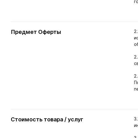
г
Предмет Оферты
2
и
о
2
с
2
П
п
Стоимость товара / услуг
3
и
3