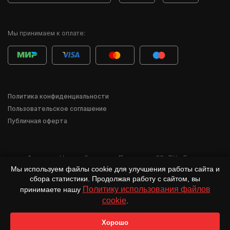
Мы принимаем к оплате:
Политика конфиденциальности
Пользовательское соглашение
Публичная оферта
Адрес:
г. Новосибирск
,
ул. Писарева, 60
,
ТЦ «Баzа»
Мы используем файлы cookie для улучшения работы сайта и
*Деятельность компании Meta Inc. и её продуктов Instagram, Facebook и др.
сбора статистики. Продолжая работу с сайтом, вы
признана в России экстремистской и запрещена.
Политику использования файлов
принимаете нашу
cookie
.
Хорошо