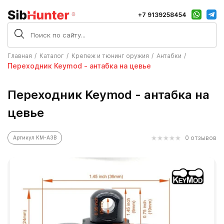
+7 9139258454
Главная
Каталог
Крепеж и тюнинг оружия
Антабки
Переходник Keymod - антабка на цевье
Переходник Keymod - антабка на
цевье
0 отзывов
Артикул KM-A3B