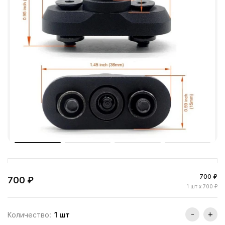
700 ₽
700 ₽
1
шт
x 700 ₽
-
+
Количество:
1
шт