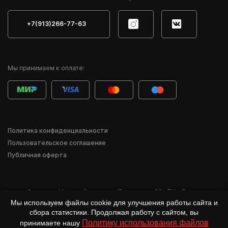
+7(913)266-77-63
Мы принимаем к оплате:
Политика конфиденциальности
Пользовательское соглашение
Публичная оферта
Адрес:
г. Новосибирск
,
ул. Писарева, 60
,
ТЦ «Баzа»
Мы используем файлы cookie для улучшения работы сайта и
*Деятельность компании Meta Inc. и её продуктов Instagram, Facebook и др.
сбора статистики. Продолжая работу с сайтом, вы
признана в России экстремистской и запрещена.
Политику использования файлов
принимаете нашу