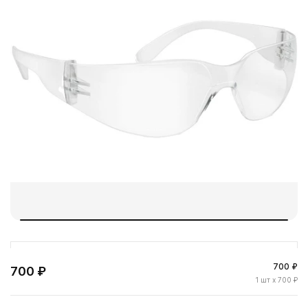
700 ₽
700 ₽
1
шт
x 700 ₽