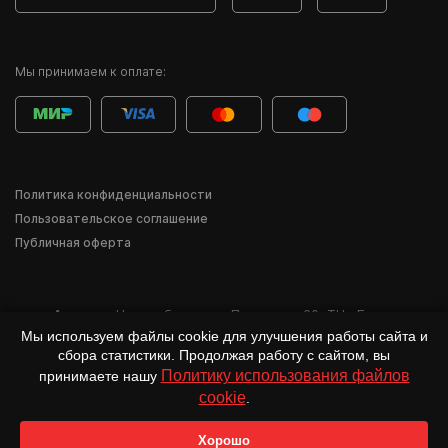
Мы принимаем к оплате:
Политика конфиденциальности
Пользовательское соглашение
Публичная оферта
Адрес:
г. Новосибирск
,
ул. Писарева, 60
,
ТЦ «Баzа»
Мы используем файлы cookie для улучшения работы сайта и
*Деятельность компании Meta Inc. и её продуктов Instagram, Facebook и др.
сбора статистики. Продолжая работу с сайтом, вы
признана в России экстремистской и запрещена.
Политику использования файлов
принимаете нашу
cookie
.
Хорошо