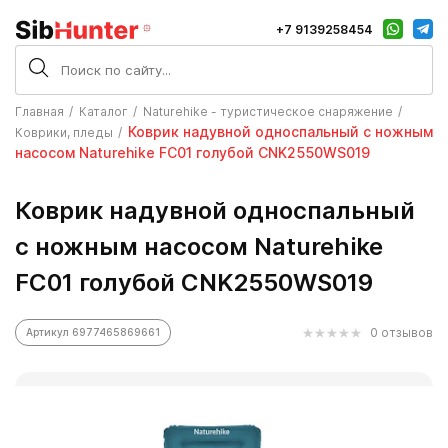
+7 9139258454
Главная
Каталог
Naturehike - туристическое снаряжение
Коврик надувной односпальный с ножным
Коврики, пледы
насосом Naturehike FC01 голубой CNK2550WS019
Коврик надувной односпальный
с ножным насосом Naturehike
FC01 голубой CNK2550WS019
0 отзывов
Артикул 6977465869661