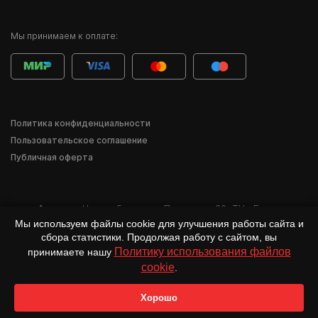
Мы принимаем к оплате:
Политика конфиденциальности
Пользовательское соглашение
Публичная оферта
Адрес:
г. Новосибирск
,
ул. Писарева, 60
,
ТЦ «Баzа»
Мы используем файлы cookie для улучшения работы сайта и
*Деятельность компании Meta Inc. и её продуктов Instagram, Facebook и др.
сбора статистики. Продолжая работу с сайтом, вы
признана в России экстремистской и запрещена.
Политику использования файлов
принимаете нашу
cookie
.
Хорошо
Главная
Каталог
Избранное
Корзина
Войти