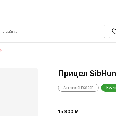
SF
Прицел SibHun
Нови
Артикул SHR312SF
15 900 ₽