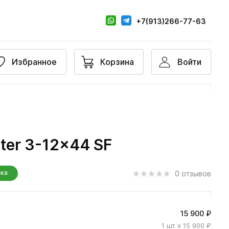
+7(913)266-77-63
Избранное
Корзина
Войти
ter 3-12x44 SF
нка
0 отзывов
15 900 ₽
1
шт
x 15 900 ₽