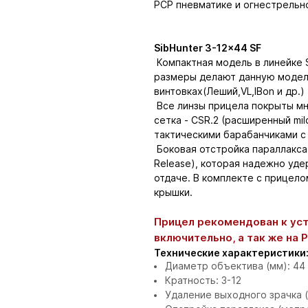
PCP пневматике и огнестрельн
SibHunter 3-12x44 SF
Компактная модель в линейке S
размеры делают данную модель
винтовках(Леший,VL,IBon и др.)
Все линзы прицела покрыты м
сетка - CSR.2 (расширенный mil
тактическими барабанчиками с
Боковая отстройка параллакса 
Release), которая надежно уд
отдаче. В комплекте с прицело
крышки.
Прицел рекомендован к уст
включительно, а так же на 
Технические характеристики
Диаметр объектива (мм): 44
Кратность: 3-12
Удаление выходного зрачка (