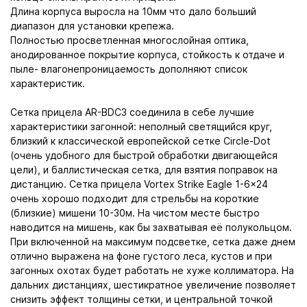
Длина корпуса выросла на 10мм что дало больший
диапазон для установки крепежа.
Полностью просветленная многослойная оптика,
анодированное покрытие корпуса, стойкость к отдаче и
пыле- влагонепроницаемость дополняют список
характеристик.
Сетка прицела AR-BDC3 соединила в себе лучшие
характеристики загонной: неполный светящийся круг,
близкий к классической европейской сетке Circle-Dot
(очень удобного для быстрой обработки двигающейся
цели), и баллистическая сетка, для взятия поправок на
дистанцию. Сетка прицела Vortex Strike Eagle 1-6×24
очень хорошо подходит для стрельбы на короткие
(близкие) мишени 10-30м. На чистом месте быстро
наводится на мишень, как бы захватывая её полукольцом.
При включенной на максимум подсветке, сетка даже днем
отлично выражена на фоне густого леса, кустов и при
загонных охотах будет работать не хуже коллиматора. На
дальних дистанциях, шестикратное увеличение позволяет
снизить эффект толщины сетки, и центральной точкой