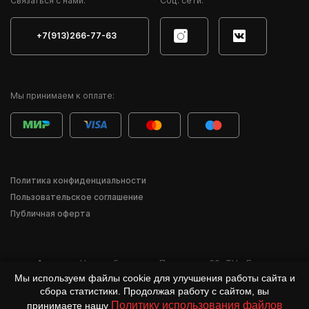
Cвязаться с нами:
Соц. сети:
+7(913)266-77-63
Мы принимаем к оплате:
Политика конфиденциальности
Пользовательское соглашение
Публичная оферта
Адрес:
г. Новосибирск
,
ул. Писарева, 60
,
ТЦ «Баzа»
Мы используем файлы cookie для улучшения работы сайта и
*Деятельность компании Meta Inc. и её продуктов Instagram, Facebook и др.
сбора статистики. Продолжая работу с сайтом, вы
признана в России экстремистской и запрещена.
Политику использования файлов
принимаете нашу