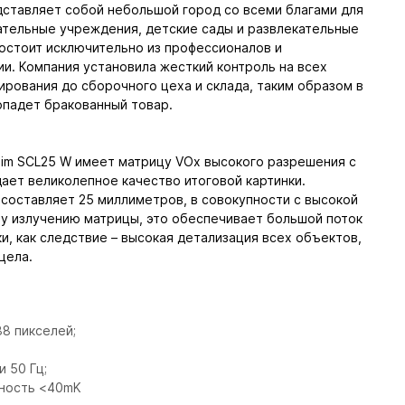
ставляет собой небольшой город со всеми благами для
ательные учреждения, детские сады и развлекательные
состоит исключительно из профессионалов и
и. Компания установила жесткий контроль на всех
тирования до сборочного цеха и склада, таким образом в
опадет бракованный товар.
aim SCL25 W имеет матрицу VOx высокого разрешения с
ает великолепное качество итоговой картинки.
 составляет 25 миллиметров, в совокупности с высокой
у излучению матрицы, это обеспечивает большой поток
и, как следствие – высокая детализация всех объектов,
цела.
8 пикселей;
 50 Гц;
ность <40mK