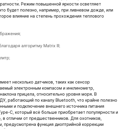
ратности. Режим повышенной яркости осветляет
это будет полезно, например, при ливневом дожде, или
оторое влияние на степень прохождения теплового
бражения;
агодаря алгоритму Matrix III;
литр;
имеет несколько датчиков, таких как сенсор
ваемый электронным компасом и инклинометр,
наклона прицела, относительно уровня моря. В
ДУ, работающий по каналу Bluetooth, что крайне полезно
анными и подключение внешнего источника питания
Type-C, который всё больше приобретает популярности и
 в отличии от предшественников. Для охотников,
, предусмотрена функция диоптрийной коррекции