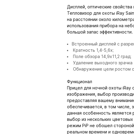
Дисплей, оптические свойства
Тепловизор для охоты iRay Sa
на расстоянии около километра
использования прибора на неб
большой запас эффективности.
Встроенный дисплей с разре
Кратность 1,4-5,6х;
Поле обзора 14,9х11,2 град;
Удаление выходного зрачка 
Обнаружение цели ростом с
Функционал
Прицел для ночной охоты iRay
изображения, выбор производи
предоставляя вашему вниманию
обеспечивается, в том числе, 
данная особенность является 
выбор из нескольких цветовых
режим PiP не обошел стороной 
реальном времени и одновреме