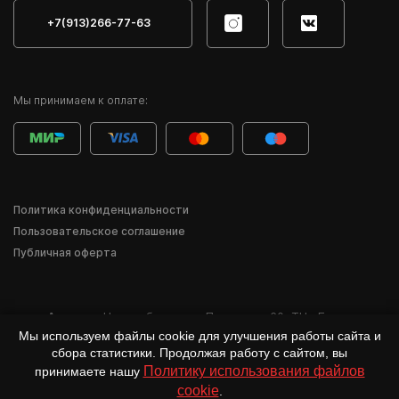
+7(913)266-77-63
Мы принимаем к оплате:
Политика конфиденциальности
Пользовательское соглашение
Публичная оферта
Адрес:
г. Новосибирск
,
ул. Писарева, 60
,
ТЦ «Баzа»
Мы используем файлы cookie для улучшения работы сайта и
*Деятельность компании Meta Inc. и её продуктов Instagram, Facebook и др.
сбора статистики. Продолжая работу с сайтом, вы
признана в России экстремистской и запрещена.
Политику использования файлов
принимаете нашу
cookie
.