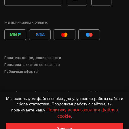
Мы принимаем к оплате:
Политика конфиденциальности
Пользовательское соглашение
Публичная оферта
Адрес:
г. Новосибирск
,
ул. Писарева, 60
,
ТЦ «Баzа»
Мы используем файлы cookie для улучшения работы сайта и
*Деятельность компании Meta Inc. и её продуктов Instagram, Facebook и др.
сбора статистики. Продолжая работу с сайтом, вы
признана в России экстремистской и запрещена.
Политику использования файлов
принимаете нашу
cookie
.
Хорошо