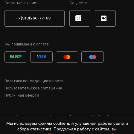
Cвязаться с нами:
Соц. сети:
+7(913)266-77-63
Мы принимаем к оплате:
Политика конфиденциальности
Пользовательское соглашение
Публичная оферта
Адрес:
г. Новосибирск
,
ул. Писарева, 60
,
ТЦ «Баzа»
Мы используем файлы cookie для улучшения работы сайта и
*Деятельность компании Meta Inc. и её продуктов Instagram, Facebook и др.
сбора статистики. Продолжая работу с сайтом, вы
признана в России экстремистской и запрещена.