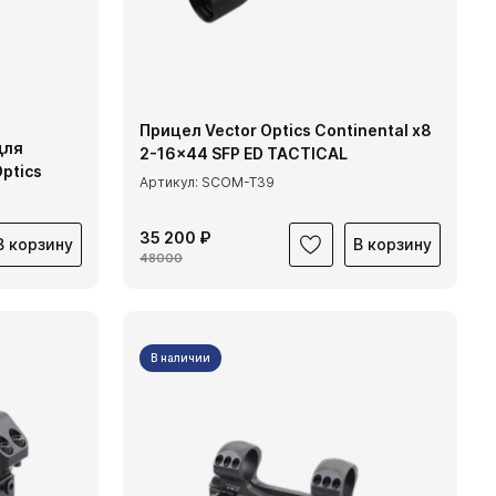
Прицел Vector Optics Continental x8
для
2-16x44 SFP ED TACTICAL
ptics
Артикул: SCOM-T39
35 200 ₽
В корзину
В корзину
48000
В наличии