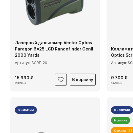
Лазерный дальномер Vector Optics
Paragon 6x25 LCD Rangefinder GenII
Коллимат
2000 Yards
Optics Sc
Артикул: SCRF-20
Артикул: S
15 990 ₽
9 700 ₽
В корзину
23200
14980
В наличии
В наличии
Новинка
Скидка -2