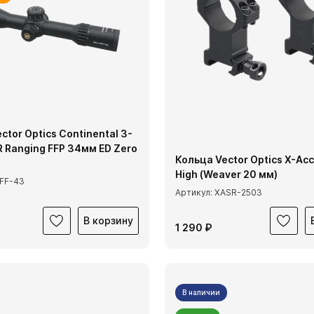
ctor Optics Continental 3-
 Ranging FFP 34мм ED Zero
Кольца Vector Optics X-Acc
High (Weaver 20 мм)
CFF-43
Артикул: XASR-2503
В корзину
1 290 ₽
В наличии