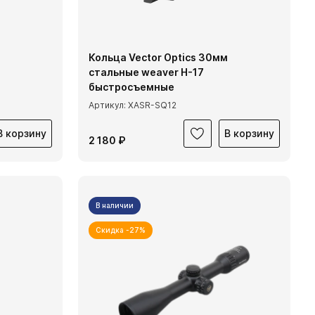
Кольца Vector Optics 30мм
стальные weaver H-17
быстросъемные
Артикул: XASR-SQ12
В корзину
В корзину
2 180 ₽
В наличии
Скидка -27%