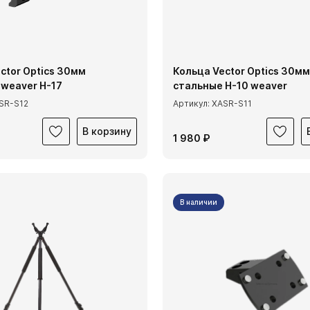
ctor Optics 30мм
Кольца Vector Optics 30мм
weaver H-17
стальные Н-10 weaver
ASR-S12
Артикул: XASR-S11
В корзину
1 980 ₽
В наличии