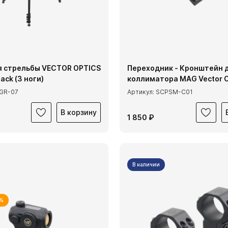
я стрельбы VECTOR OPTICS
Переходник - Кронштейн 
ack (3 ноги)
коллиматора MAG Vector O
SGR-07
Артикул: SCPSM-C01
В корзину
1 850 ₽
В наличии
5%