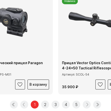
Новинка
ческий прицел Paragon
Прицел Vector Optics Conti
o
4-24x50 Tactical Riflescop
CPS-M01
Артикул: SCOL-54
В корзину
35 900 ₽
2
3
4
5
1