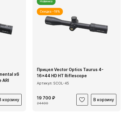
Новинка
Скидка -19%
Прицел Vector Optics Taurus 4-
nental x6
16x44 HD HT Riflescope
e ARI
Артикул: SCOL-45
19 700 ₽
В корзину
В корзину
24400