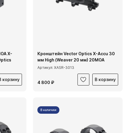
OA X-
Кронштейн Vector Optics X-Accu 30
ptics
мм High (Weaver 20 мм) 20МОА
Артикул: XASR-3013
В корзину
В корзину
4 800 ₽
В наличии