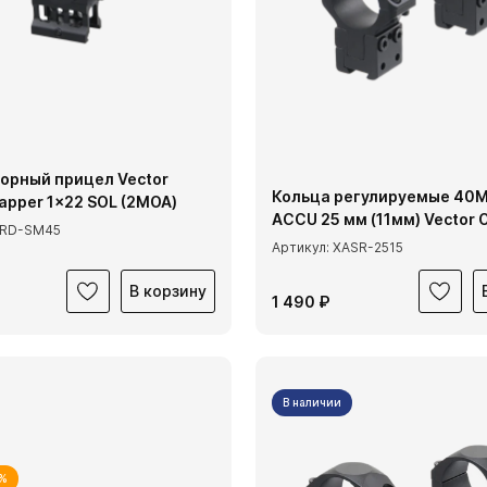
орный прицел Vector
Кольца регулируемые 40M
rapper 1x22 SOL (2МОА)
ACCU 25 мм (11мм) Vector O
CRD-SM45
Артикул: XASR-2515
В корзину
1 490 ₽
В наличии
3%