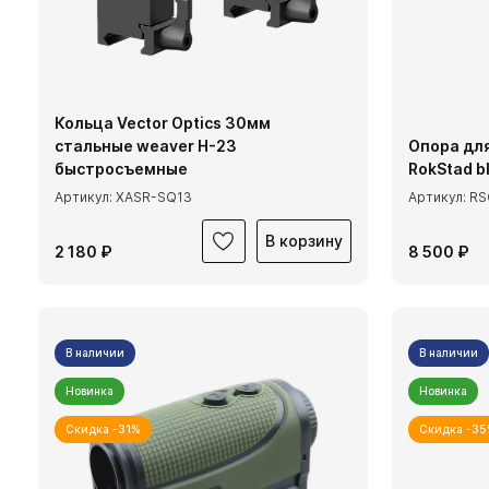
Кольца Vector Optics 30мм
стальные weaver H-23
Опора дл
быстросъемные
RokStad bl
Артикул: XASR-SQ13
Артикул: R
В корзину
2 180 ₽
8 500 ₽
В наличии
В наличии
Новинка
Новинка
Скидка -31%
Скидка -3