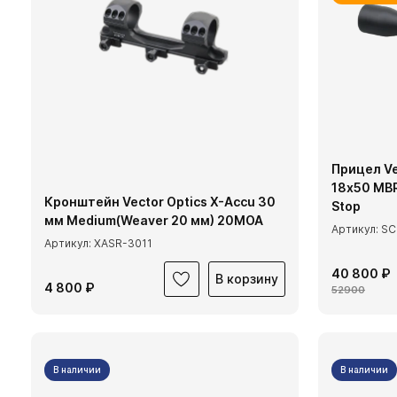
Прицел Ve
18х50 MBR
Кронштейн Vector Optics X-Accu 30
Stop
мм Medium(Weaver 20 мм) 20МОА
Артикул: S
Артикул: XASR-3011
40 800 ₽
В корзину
4 800 ₽
52900
В наличии
В наличии