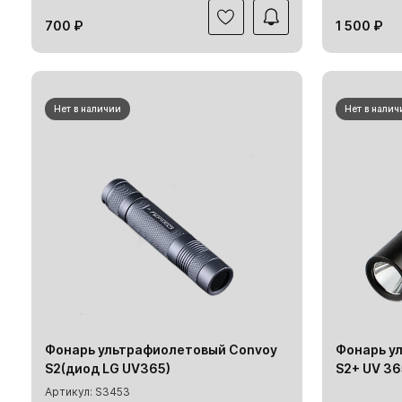
700 ₽
1 500 ₽
Нет в наличии
Нет в налич
Фонарь ультрафиолетовый Convoy
Фонарь у
S2(диод LG UV365)
S2+ UV 3
Артикул: S3453