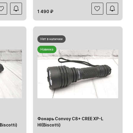
1 490 ₽
Нет в наличии
Новинка
Фонарь Convoy C8+ CREE XP-L
iscotti)
HI(Biscotti)