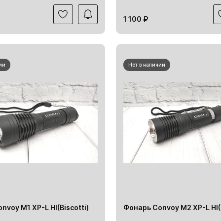
1 100 ₽
ии
Нет в наличии
nvoy M1 XP-L HI(Biscotti)
Фонарь Convoy M2 XP-L HI(B