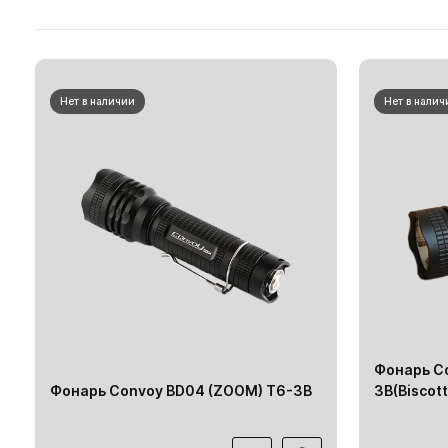
Нет в наличии
Нет в налич
Фонарь C
Фонарь Convoy BD04 (ZOOM) T6-3В
3В(Biscott