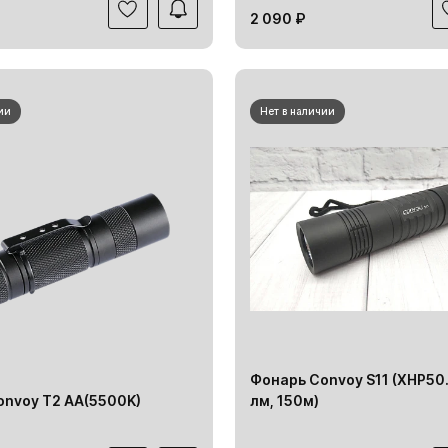
2 090 ₽
ии
Нет в наличии
Фонарь Convoy S11 (XHP50.
onvoy T2 AA(5500K)
лм, 150м)