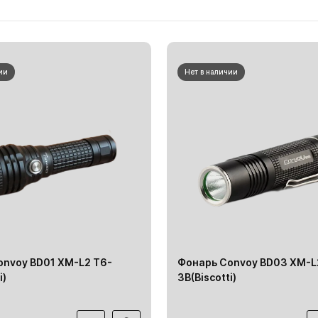
ии
Нет в наличии
onvoy BD01 XM-L2 T6-
Фонарь Convoy BD03 XM-L
i)
3В(Biscotti)