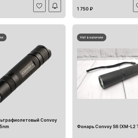
1 750 ₽
ии
Нет в наличии
льтрафиолетовый Convoy
65nm
Фонарь Convoy S6 (XM-L2 